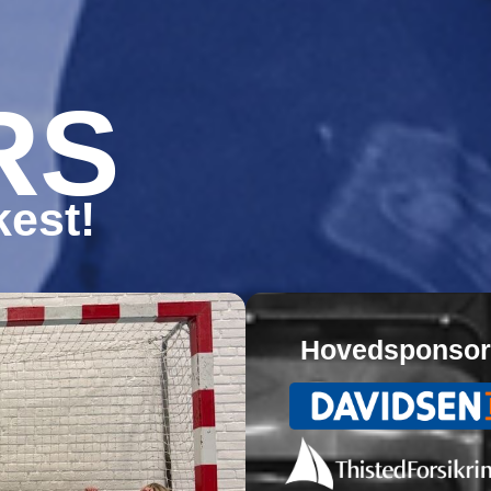
RS
est!
Hovedsponsor