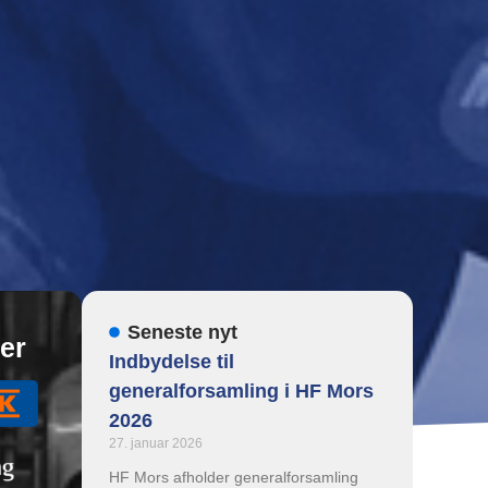
Seneste nyt
er
Indbydelse til
generalforsamling i HF Mors
2026
27. januar 2026
HF Mors afholder generalforsamling