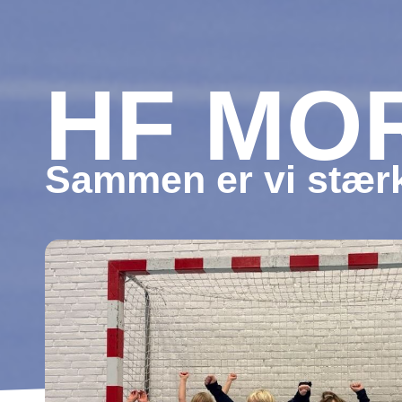
HF MO
Sammen er vi stærk