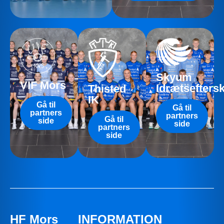
Skyum
VIF Mors
Idrætsefters
Thisted
IK
Gå til
Gå til
partners
partners
Gå til
side
side
partners
side
HF Mors
INFORMATION