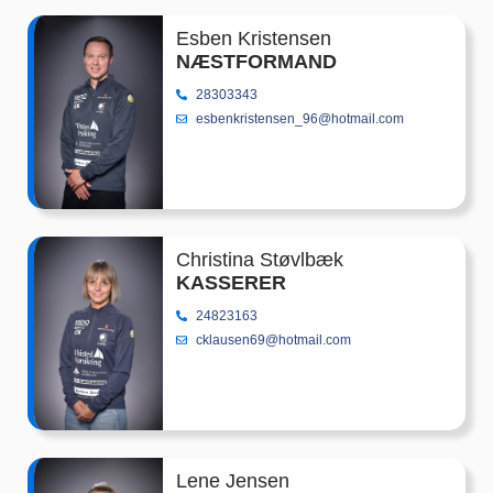
Esben Kristensen
NÆSTFORMAND
28303343
esbenkristensen_96@hotmail.com
Christina Støvlbæk
KASSERER
24823163
cklausen69@hotmail.com
Lene Jensen