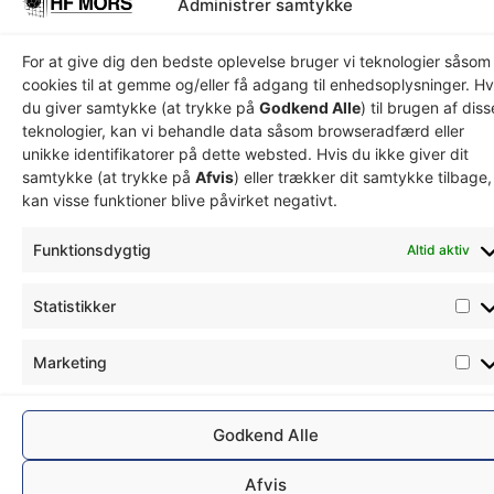
Administrer samtykke
Senior
Serie 1
For at give dig den bedste oplevelse bruger vi teknologier såsom
Herre
cookies til at gemme og/eller få adgang til enhedsoplysninger. Hv
du giver samtykke (at trykke på
Godkend Alle
) til brugen af diss
Special
teknologier, kan vi behandle data såsom browseradfærd eller
Olympics
unikke identifikatorer på dette websted. Hvis du ikke giver dit
samtykke (at trykke på
Afvis
) eller trækker dit samtykke tilbage,
kan visse funktioner blive påvirket negativt.
© HF Mors
Simsoft – Webbureau
Radesign –
- 2026
Funktionsdygtig
Altid aktiv
i Nordjylland
Design på Mors
Statistikker
Marketing
Godkend Alle
Afvis