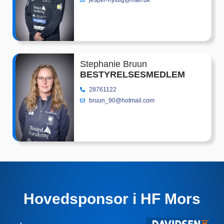
jesper-hyldig@mail.dk
Stephanie Bruun
BESTYRELSESMEDLEM
28761122
bruun_90@hotmail.com
Hovedsponsor i HF Mors