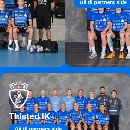
Gå til partners side
Thisted IK
Gå til partners side