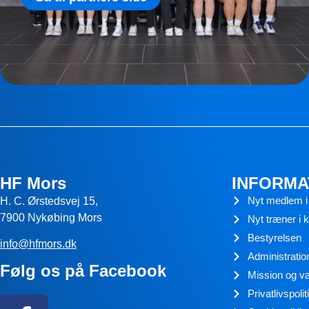
HF Mors
INFORMA
Nyt medlem i
H. C. Ørstedsvej 15,
7900 Nykøbing Mors
Nyt træner i 
Bestyrelsen
info@hfmors.dk
Administratio
Følg os på Facebook
Mission og v
Privatlivspolit