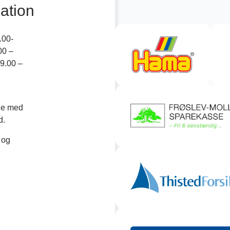
ation
.00-
00 –
9.00 –
de med
d.
 og