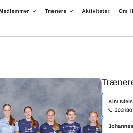
Medlemmer
Trænere
Aktiviteter
Om H
Træner
Kim Niel
303180
Johannes