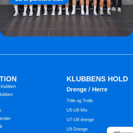
TION
KLUBBENS HOLD
 klubben
Drenge / Herre
klubben
Trille og Trolle
U5-U6 Mix
n
ærdier
U7-U8 drenge
ik
U9 Drenge