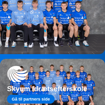
Skyum Idrætsefterskole
Gå til partners side