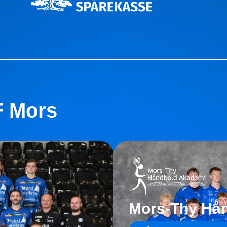
F Mors
Mors-Thy Hå