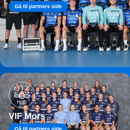
Gå til partners side
VIF Mors
Gå til partners side