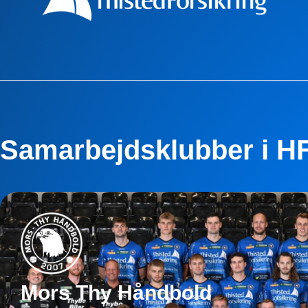
Samarbejdsklubber i H
Mors Thy Håndbold