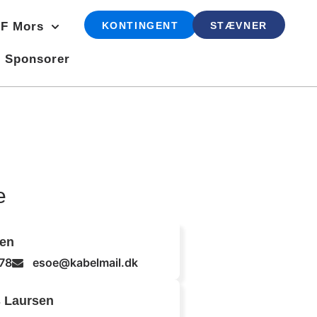
F Mors
KONTINGENT
STÆVNER
Sponsorer
e
sen
78
esoe@kabelmail.dk
 Laursen