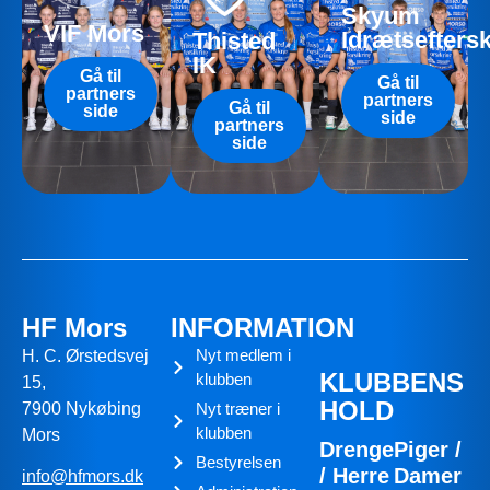
Skyum
VIF Mors
Idrætsefters
Thisted
IK
Gå til
Gå til
partners
partners
Gå til
side
side
partners
side
HF Mors
INFORMATION
Nyt medlem i
H. C. Ørstedsvej
KLUBBENS
klubben
15,
HOLD
7900 Nykøbing
Nyt træner i
klubben
Mors
Drenge
Piger /
Bestyrelsen
/ Herre
Damer
info@hfmors.dk