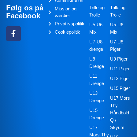
Administration
Følg os på
Trille og
Trille og
Mission og
Facebook
Trolle
Trolle
værdier
Privatlivspolitik
U5-U6
U5-U6
Cookiepolitik
Mix
Mix
U7-U8
U7-U8
drenge
Piger
U9
U9 Piger
Drenge
U11 Piger
U11
U13 Piger
Drenge
U15 Piger
U13
U17 Mors
Drenge
Thy
U15
Håndbold
Drenge
Q /
U17
Skyum
Mors-Thy