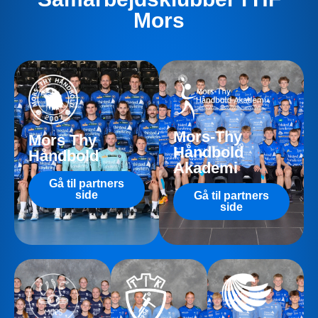
Mors
Mors-Thy
Mors Thy
Håndbold
Håndbold
Akademi
Gå til partners
side
Gå til partners
side