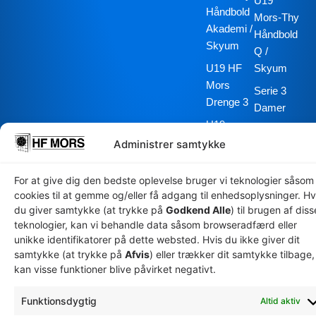
U19
Håndbold
Mors-Thy
Akademi /
Håndbold
Skyum
Q /
U19 HF
Skyum
Mors
Serie 3
Drenge 3
Damer
U19
Senior
Mors-Thy
Administrer samtykke
Mors Thy
Håndbold
Håndbold
Akademi /
For at give dig den bedste oplevelse bruger vi teknologier såsom
Q
Skyum
cookies til at gemme og/eller få adgang til enhedsoplysninger. Hv
du giver samtykke (at trykke på
Godkend Alle
) til brugen af diss
Herre
teknologier, kan vi behandle data såsom browseradfærd eller
Senior
unikke identifikatorer på dette websted. Hvis du ikke giver dit
Serie 1
samtykke (at trykke på
Afvis
) eller trækker dit samtykke tilbage,
kan visse funktioner blive påvirket negativt.
Herre
Special
Funktionsdygtig
Altid aktiv
Olympics