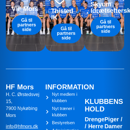
Skyum
VIF Mors
Idrætsefters
Thisted
IK
Gå til
Gå til
partners
partners
Gå til
side
side
partners
side
HF Mors
INFORMATION
Nyt medlem i
H. C. Ørstedsvej
KLUBBENS
klubben
15,
HOLD
7900 Nykøbing
Nyt træner i
klubben
Mors
Drenge
Piger /
Bestyrelsen
/ Herre
Damer
info@hfmors.dk