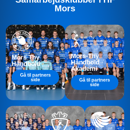
Mors
Mors-Thy
Mors Thy
Håndbold
Håndbold
Akademi
Gå til partners
side
Gå til partners
side