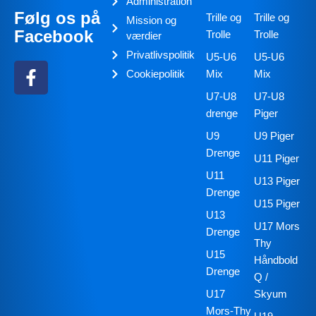
Administration
Følg os på
Trille og
Trille og
Mission og
Facebook
Trolle
Trolle
værdier
Privatlivspolitik
U5-U6
U5-U6
Cookiepolitik
Mix
Mix
U7-U8
U7-U8
drenge
Piger
U9
U9 Piger
Drenge
U11 Piger
U11
U13 Piger
Drenge
U15 Piger
U13
U17 Mors
Drenge
Thy
U15
Håndbold
Drenge
Q /
U17
Skyum
Mors-Thy