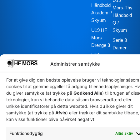
U19
Håndbold
Mors-Thy
Akademi /
Håndbold
Skyum
Q /
U19 HF
Skyum
Mors
Serie 3
Drenge 3
Damer
U19
Senior
Mors-Thy
Administrer samtykke
Mors Thy
Håndbold
Håndbold
Akademi /
For at give dig den bedste oplevelse bruger vi teknologier såsom
Q
Skyum
cookies til at gemme og/eller få adgang til enhedsoplysninger. Hv
du giver samtykke (at trykke på
Godkend Alle
) til brugen af diss
Herre
teknologier, kan vi behandle data såsom browseradfærd eller
Senior
unikke identifikatorer på dette websted. Hvis du ikke giver dit
Serie 1
samtykke (at trykke på
Afvis
) eller trækker dit samtykke tilbage,
kan visse funktioner blive påvirket negativt.
Herre
Special
Funktionsdygtig
Altid aktiv
Olympics