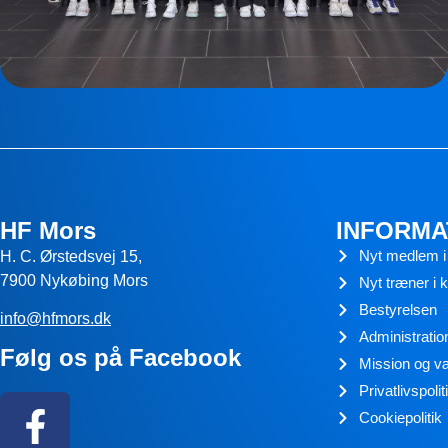
HF Mors
INFORMA
Nyt medlem i
H. C. Ørstedsvej 15,
7900 Nykøbing Mors
Nyt træner i 
Bestyrelsen
info@hfmors.dk
Administratio
Følg os på Facebook
Mission og v
Privatlivspolit
Cookiepolitik