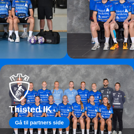
Thisted IK
Gå til partners side