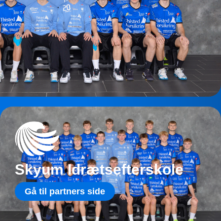
Skyum Idrætsefterskole
Gå til partners side