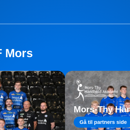
F Mors
Mors-Thy Hå
Gå til partners side