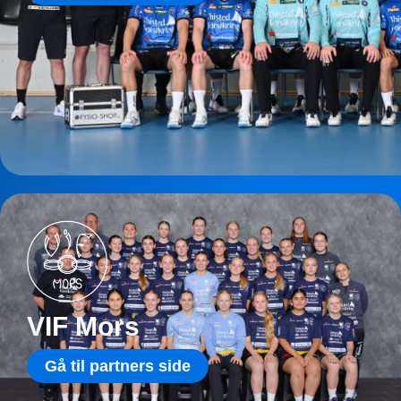
VIF Mors
Gå til partners side