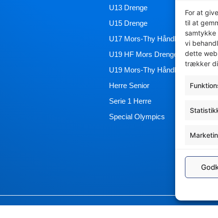
U13 Drenge
For at giv
til at gem
U15 Drenge
samtykke 
U17 Mors-Thy Håndbold Akademi
vi behandl
dette webs
U19 HF Mors Drenge 3
trækker di
U19 Mors-Thy Håndbold Akademi
Herre Senior
Funktion
Serie 1 Herre
Statistik
Special Olympics
Marketi
Godk
esign – Design på Mors