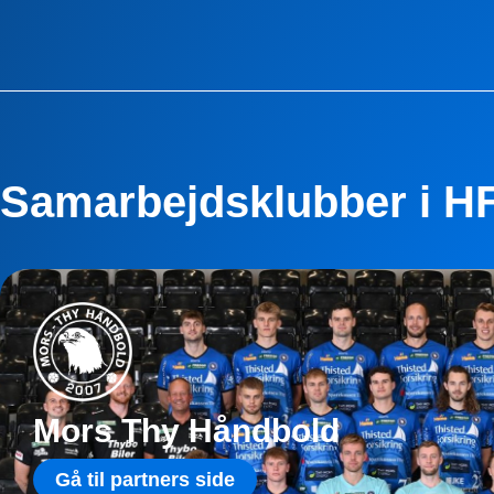
Samarbejdsklubber i H
Mors Thy Håndbold
Gå til partners side