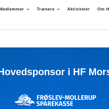
Medlemmer
Trænere
Aktiviteter
Om H
Hovedsponsor i HF Mor