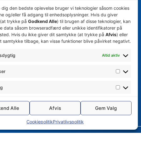
U13 Piger
e dig den bedste oplevelse bruger vi teknologier såsom cookies
me og/eller få adgang til enhedsoplysninger. Hvis du giver
U15 Piger
(at trykke på
Godkend Alle
) til brugen af disse teknologier, kan
 / Skyum
U17 Mors Thy Håndbold Q / Skyum
e data såsom browseradfærd eller unikke identifikatorer på
ted. Hvis du ikke giver dit samtykke (at trykke på
Afvis
) eller
U19 Mors-Thy Håndbold Q / Skyum
t samtykke tilbage, kan visse funktioner blive påvirket negativt.
 / Skyum
Serie 3 Damer
Senior Mors Thy Håndbold Q
sdygtig
Altid aktiv
ker
ng
end Alle
Afvis
Gem Valg
Cookiepolitik
Privatlivspolitik