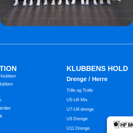
TION
KLUBBENS HOLD
 klubben
Drenge / Herre
klubben
Trille og Trolle
U5-U6 Mix
n
ærdier
U7-U8 drenge
ik
U9 Drenge
U11 Drenge