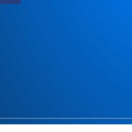
© HF Mors - 2026
Simsoft – Webbureau i Nordjylland
Rad