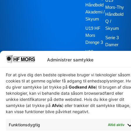
U19
Håndbold
Mors-Thy
Akademi /
Håndbold
Skyum
Q /
U19 HF
Skyum
Mors
Serie 3
Drenge 3
Damer
U19
Senior
Mors-Thy
Administrer samtykke
Mors Thy
Håndbold
Håndbold
Akademi /
For at give dig den bedste oplevelse bruger vi teknologier såsom
Q
Skyum
cookies til at gemme og/eller få adgang til enhedsoplysninger. Hv
du giver samtykke (at trykke på
Godkend Alle
) til brugen af diss
Herre
teknologier, kan vi behandle data såsom browseradfærd eller
Senior
unikke identifikatorer på dette websted. Hvis du ikke giver dit
Serie 1
samtykke (at trykke på
Afvis
) eller trækker dit samtykke tilbage,
kan visse funktioner blive påvirket negativt.
Herre
Special
Funktionsdygtig
Altid aktiv
Olympics