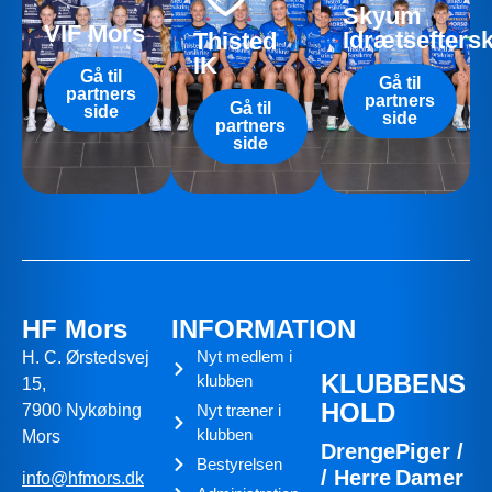
Skyum
VIF Mors
Idrætsefters
Thisted
IK
Gå til
Gå til
partners
partners
Gå til
side
side
partners
side
HF Mors
INFORMATION
Nyt medlem i
H. C. Ørstedsvej
KLUBBENS
klubben
15,
HOLD
7900 Nykøbing
Nyt træner i
klubben
Mors
Drenge
Piger /
Bestyrelsen
/ Herre
Damer
info@hfmors.dk