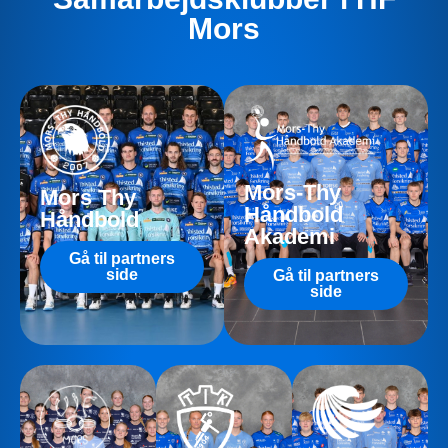
Mors
Mors-Thy
Mors Thy
Håndbold
Håndbold
Akademi
Gå til partners
side
Gå til partners
side