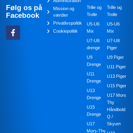
Administration
Følg os på
Trille og
Trille og
Mission og
Facebook
Trolle
Trolle
værdier
Privatlivspolitik
U5-U6
U5-U6
Cookiepolitik
Mix
Mix
U7-U8
U7-U8
drenge
Piger
U9
U9 Piger
Drenge
U11 Piger
U11
U13 Piger
Drenge
U15 Piger
U13
U17 Mors
Drenge
Thy
U15
Håndbold
Drenge
Q /
U17
Skyum
Mors-Thy