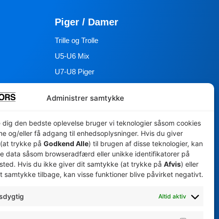
Piger / Damer
Trille og Trolle
U5-U6 Mix
U7-U8 Piger
U9 Piger
Administrer samtykke
U11 Piger
U13 Piger
e dig den bedste oplevelse bruger vi teknologier såsom cookies
me og/eller få adgang til enhedsoplysninger. Hvis du giver
U15 Piger
(at trykke på
Godkend Alle
) til brugen af disse teknologier, kan
 / Skyum
U17 Mors Thy Håndbold Q / Skyum
e data såsom browseradfærd eller unikke identifikatorer på
ted. Hvis du ikke giver dit samtykke (at trykke på
Afvis
) eller
U19 Mors-Thy Håndbold Q / Skyum
t samtykke tilbage, kan visse funktioner blive påvirket negativt.
 / Skyum
Serie 3 Damer
sdygtig
Altid aktiv
Senior Mors Thy Håndbold Q