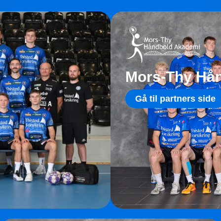
Mors-Thy Hå
Gå til partners side