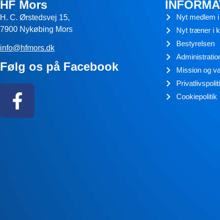
HF Mors
INFORMA
Nyt medlem i
H. C. Ørstedsvej 15,
7900 Nykøbing Mors
Nyt træner i 
Bestyrelsen
info@hfmors.dk
Administratio
Følg os på Facebook
Mission og v
Privatlivspolit
Cookiepolitik