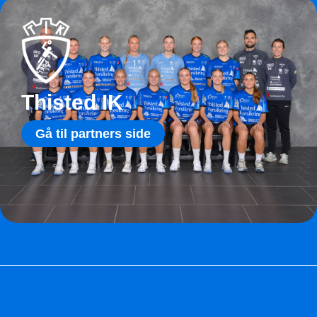
Thisted IK
Gå til partners side