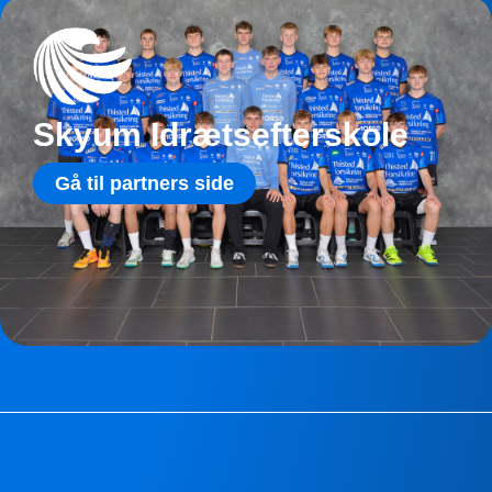
Skyum Idrætsefterskole
Gå til partners side