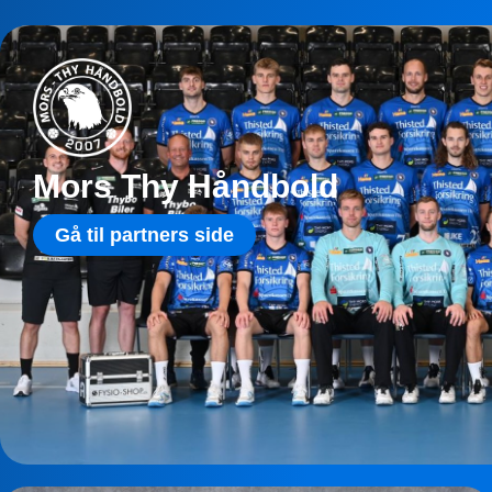
Mors Thy Håndbold
Gå til partners side