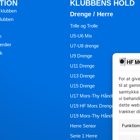
TION
KLUBBENS HOLD
 klubben
Drenge / Herre
klubben
Trille og Trolle
U5-U6 Mix
n
ærdier
U7-U8 drenge
ik
U9 Drenge
U11 Drenge
U13 Drenge
For at giv
til at gem
U15 Drenge
samtykke 
U17 Mors-Thy Håndbold Akademi
vi behandl
dette webs
U19 HF Mors Drenge 3
trækker di
U19 Mors-Thy Håndbold Akademi
Funktion
Herre Senior
Serie 1 Herre